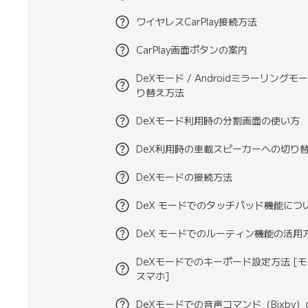
ワイヤレスCarPlay接続方法
CarPlay画面ボタンの案内
DeXモード / Androidミラーリングモ
り替え方法
DeXモード利用時の分割画面の使い方
DeX利用時の車載スピーカーへの切り
DeXモードの接続方法
DeX モードでのタッチパッド機能につ
DeX モードでのルーティン機能の活用
DeXモードでのキーボード設定方法 [モ
スマホ]
DeXモードでの音声コマンド（Bixby