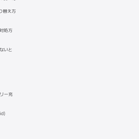
の切り替え方
の対処方
がないと
テリー充
d)