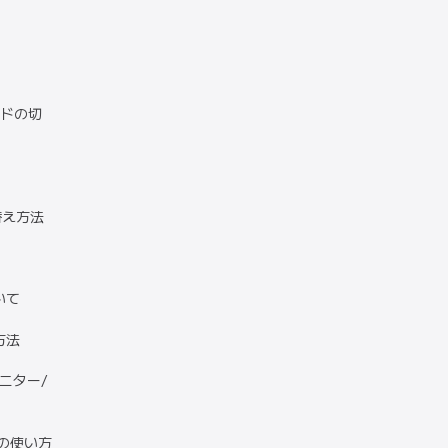
ードの切
替え方法
いて
方法
ニター/
）の使い方