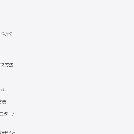
ードの切
替え方法
いて
方法
ニター/
）の使い方