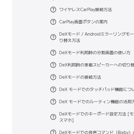
ワイヤレスCarPlay接続方法
CarPlay画面ボタンの案内
DeXモード / Androidミラーリングモ
り替え方法
DeXモード利用時の分割画面の使い方
DeX利用時の車載スピーカーへの切り
DeXモードの接続方法
DeX モードでのタッチパッド機能につ
DeX モードでのルーティン機能の活用
DeXモードでのキーボード設定方法 [モ
スマホ]
DeXモードでの音声コマンド（Bixby