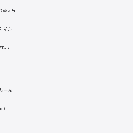
の切り替え方
の対処方
がないと
テリー充
d)