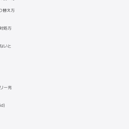
の切り替え方
の対処方
がないと
テリー充
d)