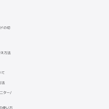
ードの切
替え方法
いて
方法
ニター/
）の使い方