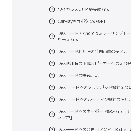
ワイヤレスCarPlay接続方法
CarPlay画面ボタンの案内
DeXモード / Androidミラーリングモ
り替え方法
DeXモード利用時の分割画面の使い方
DeX利用時の車載スピーカーへの切り
DeXモードの接続方法
DeX モードでのタッチパッド機能につ
DeX モードでのルーティン機能の活用
DeXモードでのキーボード設定方法 [モ
スマホ]
DeXモードでの音声コマンド（Bixby