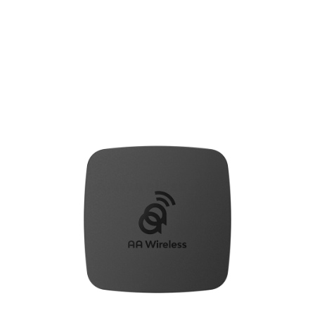
本体
AAWireless