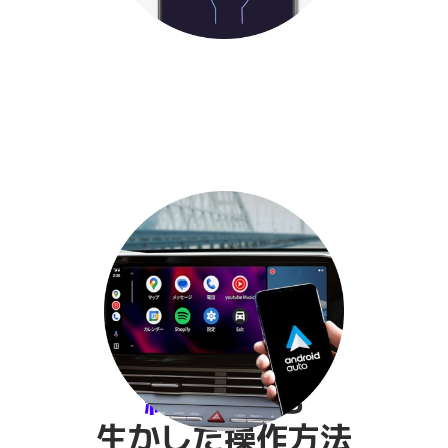
03
初期設定を済ませば
次回からは自動接続
純正装備
も
生かした操作方法