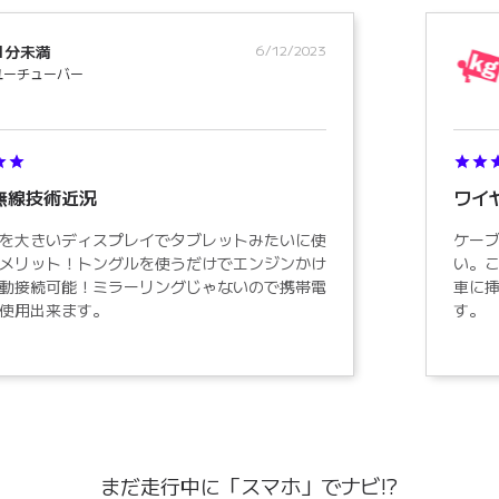
分未満
6/12/2023
U
チューバー
線技術近況
ワイヤ
大きいディスプレイでタブレットみたいに使
ケーブル
リット！トングルを使うだけでエンジンかけ
い。この世
接続可能！ミラーリングじゃないので携帯電
車に挿して
用出来ます。
す。
まだ走行中に「スマホ」でナビ!?