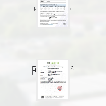
承認済み
技適No. R217-20690
米連邦通信委員会
承認済み