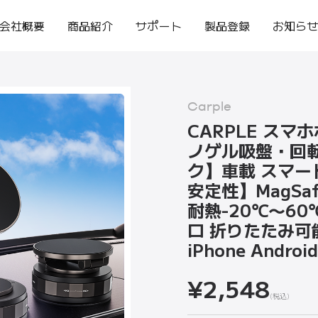
会社概要
商品紹介
サポート
製品登録
お知ら
Carple
CARPLE スマ
ノゲル吸盤・回
ク】車載 スマー
安定性】MagSa
耐熱-20℃〜60℃
ロ 折りたたみ可
iPhone Andro
¥2,548
(税込)