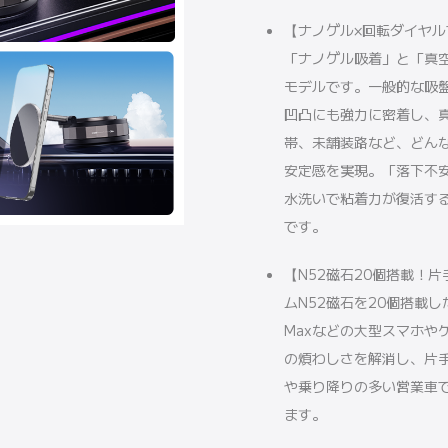
【ナノゲル×回転ダイヤルで
「ナノゲル吸着」と「真
モデルです。一般的な吸
凹凸にも強力に密着し、
帯、未舗装路など、どん
安定感を実現。「落下不安
水洗いで粘着力が復活す
です。
【N52磁石20個搭載！
ムN52磁石を20個搭載した
Maxなどの大型スマホや
の煩わしさを解消し、片
や乗り降りの多い営業車
ます。