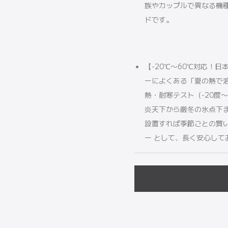
族やカップルで異なる機
ドです。
【-20℃〜60℃対応！
ーによくある「夏の熱で
熱・耐寒テスト（-20度
炎天下から厳冬の氷点下
設置すれば季節ごとの買
ー として、長く安心して