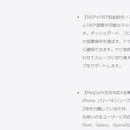
【360°×180°自由自
ム180°調整が可能なマ
す。ダッシュボード、フ
の設置場所を選ばず、ド
に確保できます。ナビ使
わせてスムーズに切り替
ブをサポートします。
【MagSafe完全対応×全
iPhone（12〜16シ
2枚を付属しているため、Ma
お使いの全ユーザーに対応
Pixel、Galaxy、Xp