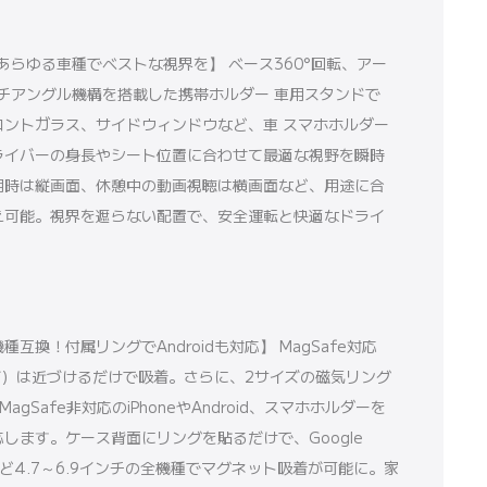
在！あらゆる車種でベストな視界を】 ベース360°回転、アー
ルチアングル機構を搭載した携帯ホルダー 車用スタンドで
ロントガラス、サイドウィンドウなど、車 スマホホルダー
ライバーの身長やシート位置に合わせて最適な視野を瞬時
用時は縦画面、休憩中の動画視聴は横画面など、用途に合
え可能。視界を遮らない配置で、安全運転と快適なドライ
機種互換！付属リングでAndroidも対応】 MagSafe対応
リーズ）は近づけるだけで吸着。さらに、2サイズの磁気リング
gSafe非対応のiPhoneやAndroid、スマホホルダーを
します。ケース背面にリングを貼るだけで、Google
eriaなど4.7～6.9インチの全機種でマグネット吸着が可能に。家