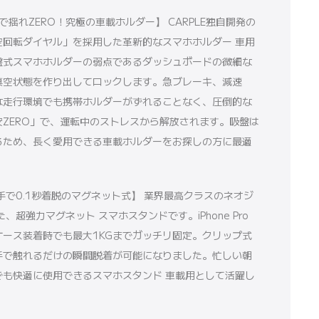
揺れZERO！究極の車載ホルダー】 CARPLE独自開発の
空回転ダイヤル」を採用した革新的なスマホホルダー 車用
盤式スマホホルダーの弱点であるダッシュボードの微細な
真空状態を作り出してロックします。急ブレーキ、減速
な走行環境でも携帯ホルダーがずれることなく、圧倒的な
ZERO」で、運転中のストレスから解放されます。吸盤は
るため、長く愛用できる車載ホルダーをお探しの方に最適
片手で0.1秒着脱のマグネット式】 業界最高クラスのネオジ
、超強力マグネット スマホスタンドです。iPhone Pro
ケース装着時でも最大1KGまでガッチリ固定。クリップ式
手で触れるだけの瞬間脱着が可能になりました。忙しい朝
でも快適に使用できるスマホスタンド 車載用として活躍し