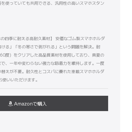
種を使っていても共用できる、汎用性の高いスマホスタン
日本の四季に耐える高耐久素材】 安価なゴム製スマホホルダ
溶ける」「冬の寒さで剥がれる」という問題を解決。耐
〜60度）をクリアした高品質素材を使用しており、真夏の
まで、一年中変わらない強力な吸着力を維持します。一度
い替えが不要。耐久性とコスパに優れた車載スマホホルダ
お使いいただけます。
Amazonで購入